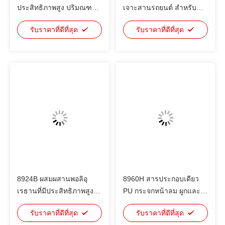
ประสิทธิภาพสูง ปริมณฑล
เจาะสานรถยนต์ สําหรับ
ปัดลม สะอาดต่อสิ่งแวดล้อม
การผลิตยาน OEM และการ
รับราคาที่ดีที่สุด
รับราคาที่ดีที่สุด
ทิคโซโทรปี้สูง ไม่มี
ติดตั้งกระจก
สารละลาย มีกลิ่นต่ํา
8924B ผสมผสานพอลิอุ
8960H สารประกอบเดียว
เรธานที่มีประสิทธิภาพสูงที่
PU กระจกหน้าลม ผูกและ
ใช้ในการปิดและปิดหลุม
ปิดกระจกหน้าลมของ
รับราคาที่ดีที่สุด
รับราคาที่ดีที่สุด
ลวดและผสมผสานพื้น PVC
รถยนต์ กระจกหน้าและหลัง