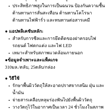
ประสิทธิภาพสูงในการเป็นฉนวน ป้องกันความชื้น
ต้านทานการสั่นสะเทือน ต้านทานโคโรนา
ต้านทานไฟฟ้ารั่ว และทนทานต่อสารเคมี
● แอปพลิเคชันหลัก
:
สำหรับการซีลและการยึดติดของฝาครอบไฟ
รถยนต์ ไฟตกแต่ง และไฟ LED
เหมาะสำหรับสภาพแวดล้อมภายนอก
●
ข้อมูลจำเพาะและแพ็คเกจ
310มล./ตลับ, 25ตลับ/กล่อง
● วิธีใช้
รักษาพื้นผิววัตถุให้สะอาดปราศจากสนิม ฝุ่น และ
น้ำมัน
จ่ายสารเคลือบหลุมร่องฟันไปยังพื้นผิววัตถุ
วางวัตถุไว้ในอากาศเป็นเวลา 24 ชั่วโมงในสภาพ