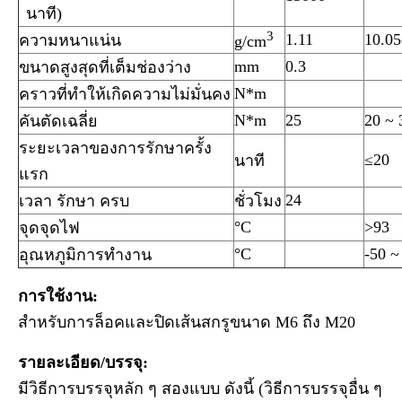
นาที)
3
1.11
10.05
ความหนาแน่น
g/cm
mm
0.3
ขนาดสูงสุดที่เต็มช่องว่าง
N*m
คราวที่ทําให้เกิดความไม่มั่นคง
N*m
25
20 ~ 
คันตัดเฉลี่ย
ระยะเวลาของการรักษาครั้ง
≤20
นาที
แรก
24
เวลา รักษา ครบ
ชั่วโมง
°C
>93
จุดจุดไฟ
°C
-50 ~
อุณหภูมิการทํางาน
การใช้งาน:
สําหรับการล็อคและปิดเส้นสกรูขนาด M6 ถึง M20
รายละเอียด/บรรจุ:
มีวิธีการบรรจุหลัก ๆ สองแบบ ดังนี้ (วิธีการบรรจุอื่น ๆ