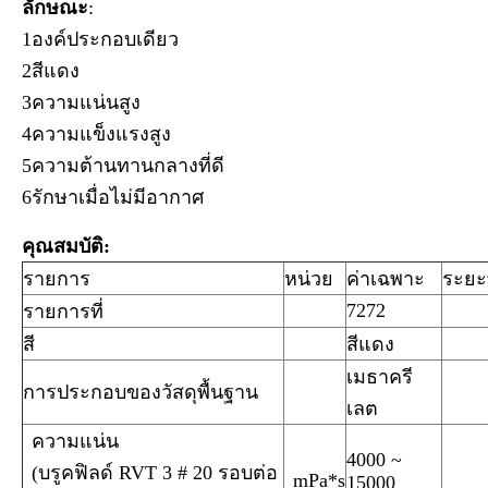
ลักษณะ
:
1องค์ประกอบเดียว
2สีแดง
3ความแน่นสูง
4ความแข็งแรงสูง
5ความต้านทานกลางที่ดี
6รักษาเมื่อไม่มีอากาศ
คุณสมบัติ:
รายการ
หน่วย
ค่าเฉพาะ
ระยะ
7272
รายการที่
สี
สีแดง
เมธาครี
การประกอบของวัสดุพื้นฐาน
เลต
ความแน่น
4000 ~
(บรูคฟิลด์ RVT 3 # 20 รอบต่อ
mPa*s
15000